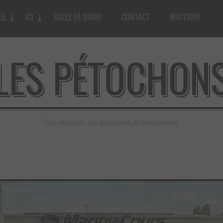
ES
ICI
SOLEX DE DAVID
CONTACT
BOUTIQUE
LES PÉTOCHON
Club vélosolex, les pétochons du bourbonnais.