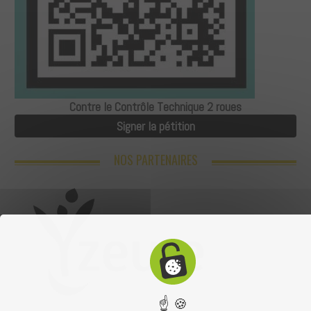
Contre le Contrôle Technique 2 roues
Signer la pétition
NOS PARTENAIRES
☝ 🍪